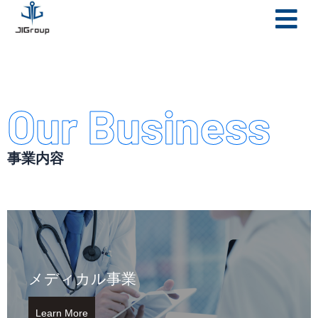
メ
内
ニ
容
ュ
を
ー
ス
キ
Our Business
ッ
プ
事業内容
メディカル事業
Learn More