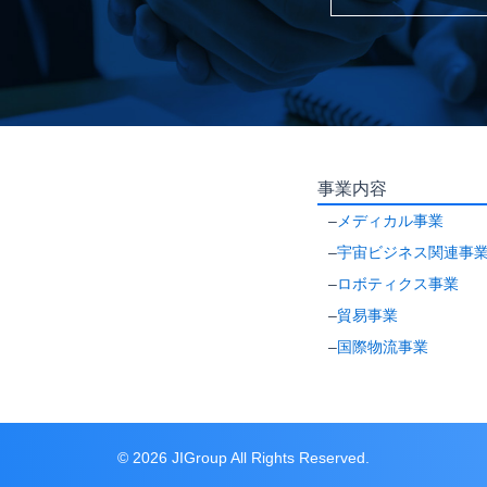
事業内容
–
メディカル事業
–
宇宙ビジネス関連事
–
ロボティクス事業
–
貿易事業
–
国際物流事業
© 2026 JIGroup All Rights Reserved.