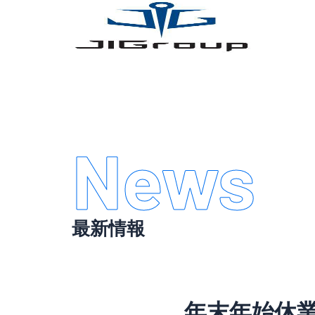
内
容
を
ス
キ
ッ
プ
News
最新情報
年末年始休